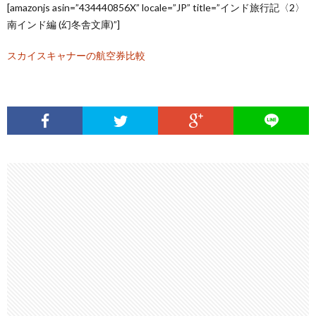
[amazonjs asin=”434440856X” locale=”JP” title=”インド旅行記〈2〉
南インド編 (幻冬舎文庫)”]
スカイスキャナーの航空券比較