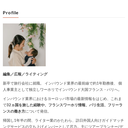
Profile
編集／広報／ライティング
新卒で旅行会社に就職。
インバウンド業界の最前線で約1年勤務後、
個
人事業主として独立しワーホリでインバウンド大国フランス・パリへ。
インバウンド業界におけるヨーロッパ市場の最新情報をはじめ、これま
で
32ヵ国を旅した経験や、フランスワーホリ情報、パリ生活、フリーラ
ンスの働き方
について発信。
帰国し1年半の間、ライター業のかたわら、訪日外国人向けガイドマッチ
ングサービスの立ち上げメンバーとして尽力。主にツアープランナー/デ