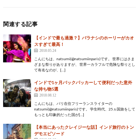
関連する記事
【インドで最も過激？】バラナシのホーリーがカオ
スすぎて最高！
2018.05.24
こんにちは、natsumi(@natsumiinparis)です。 世界にはさま
ざまな祭りがありますが、 世界一カラフルで危険な祭りとし
て有名なのが、[…]
インドで1ヶ月バックパッカーして便利だった意外
な持ち物5選
2018.08.12
こんにちは、パリ在住フリーランスライターの
natsumi(@natsumiinparis)です。 学生時代、25ヵ国旅をして
もっとも印象的だった国が[…]
【本当にあったクレイジーな話】インド旅行のトン
デモエピソード