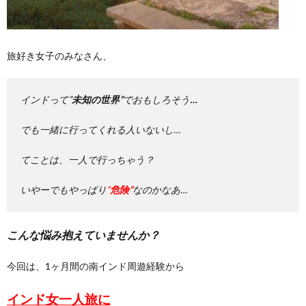
旅好き女子のみなさん、
インドって”
未知の世界”
でおもしろそう
…
でも一緒に行ってくれる人いないし…
てことは、一人で行っちゃう？
いやーでもやっぱり
“
危険”
なのかなあ…
こんな悩み抱えていませんか？
今回は、1ヶ月間の南インド周遊経験から
インド女一人旅に