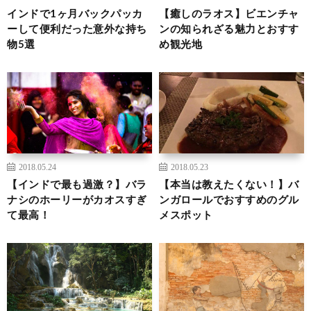
インドで1ヶ月バックパッカ
【癒しのラオス】ビエンチャ
ーして便利だった意外な持ち
ンの知られざる魅力とおすす
物5選
め観光地
2018.05.24
2018.05.23
【インドで最も過激？】バラ
【本当は教えたくない！】バ
ナシのホーリーがカオスすぎ
ンガロールでおすすめのグル
て最高！
メスポット