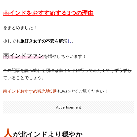
南インドをおすすめする3つの理由
をまとめました！
少しでも
旅好き女子の
不安を解消
し
、
南インドファン
を増やしちゃいます！
この記事を読み終わる頃には
南インドに行ってみたくてうずうずし
ていることでしょう。
南インドおすすめ観光地3選
もあわせてご覧ください！
Advertisement
人
が北インドより穏やか