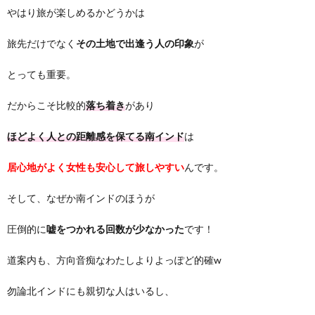
やはり旅が楽しめるかどうかは
旅先だけでなく
その土地で出逢う人の印象
が
とっても重要。
だからこそ比較的
落ち着き
があり
ほどよく人との距離感を保てる南インド
は
居心地がよく女性も安心して旅しやすい
んです。
そして、なぜか南インドのほうが
圧倒的に
嘘をつかれる回数が少なかった
です！
道案内も、方向音痴なわたしよりよっぽど的確w
勿論北インドにも親切な人はいるし、