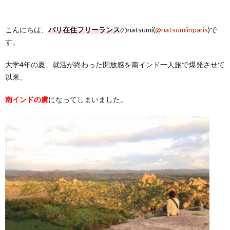
こんにちは、
パリ在住フリーランス
のnatsumi(
@natsumiinparis
)で
す。
大学4年の夏、就活が終わった開放感を南インド一人旅で爆発させて
以来、
南インドの虜
になってしまいました。