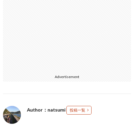
Advertisement
Author：natsumi
投稿一覧