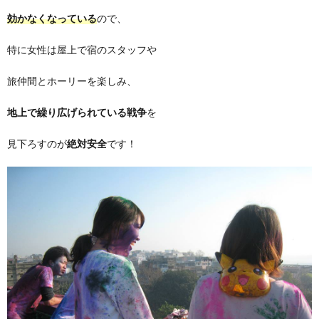
効かなくなっている
ので、
特に女性は屋上で宿のスタッフや
旅仲間とホーリーを楽しみ、
地上で繰り広げられている戦争
を
見下ろすのが
絶対安全
です！