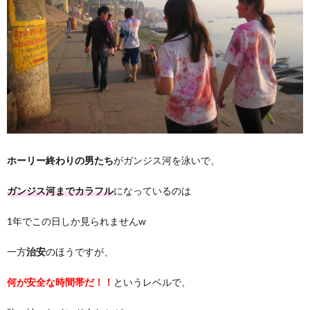
ホーリー終わりの男たち
がガンジス河を泳いで、
ガンジス河までカラフル
になっているのは
1年でこの日しか見られませんw
一方
治安
のほうですが、
何が安全な時間帯だ！！
というレベルで、