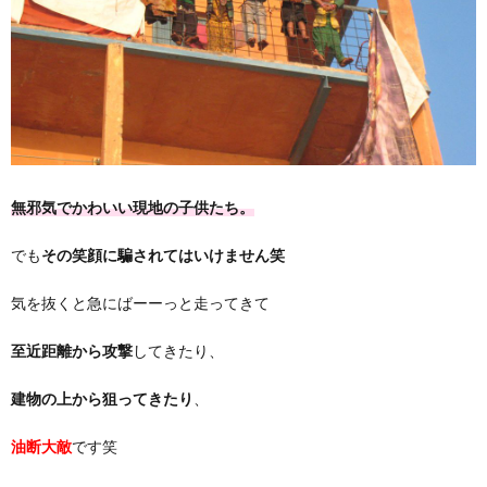
無邪気でかわいい現地の子供たち。
でも
その笑顔に騙されてはいけません笑
気を抜くと急にばーーっと走ってきて
至近距離から攻撃
してきたり、
建物の上から狙ってきたり
、
油断大敵
です笑