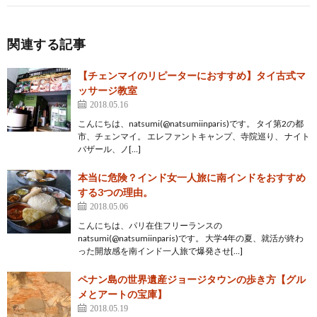
関連する記事
【チェンマイのリピーターにおすすめ】タイ古式マ
ッサージ教室
2018.05.16
こんにちは、natsumi(@natsumiinparis)です。 タイ第2の都
市、チェンマイ。 エレファントキャンプ、寺院巡り、 ナイト
バザール、ノ[…]
本当に危険？インド女一人旅に南インドをおすすめ
する3つの理由。
2018.05.06
こんにちは、パリ在住フリーランスの
natsumi(@natsumiinparis)です。 大学4年の夏、就活が終わ
った開放感を南インド一人旅で爆発させ[…]
ペナン島の世界遺産ジョージタウンの歩き方【グル
メとアートの宝庫】
2018.05.19