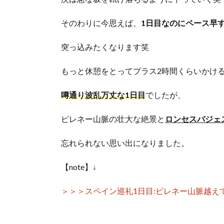
そのわりに今思えば、
1日目なのにペース早
突っ込みたくなります笑
もっと休憩をとってプラス2時間くらいかけ
噂通り波乱万丈な1日目
でしたが、
ピレネー山脈の壮大な絶景と
ロンセスバジェ
忘れられない思い出になりました。
【note】↓
＞＞＞スペイン巡礼1日目:ピレネー山脈越え