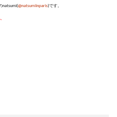
のnatsumi(
@natsumiinparis
)です。
、