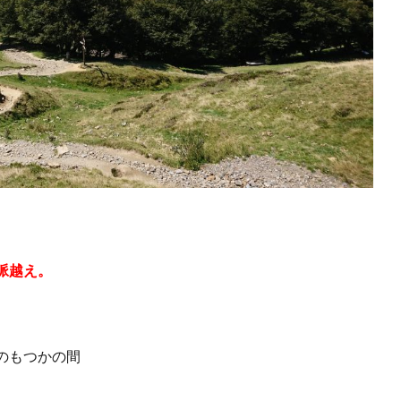
脈越え。
のもつかの間