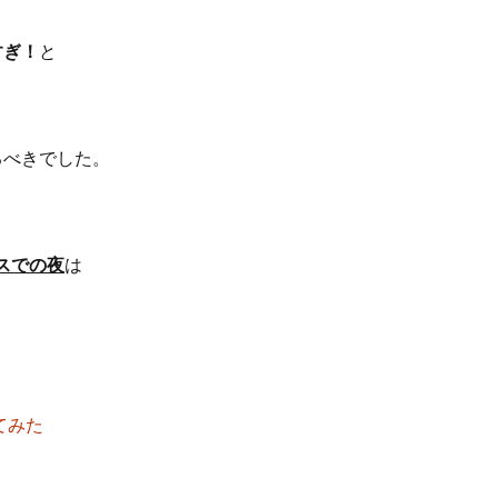
すぎ！
と
るべきでした。
スでの夜
は
てみた