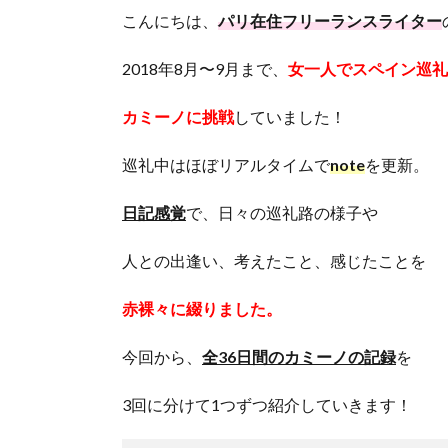
こんにちは、
パリ在住フリーランスライター
2018年8月〜9月まで、
女一人でスペイン巡礼
カミーノに挑戦
していました！
巡礼中はほぼリアルタイムで
note
を更新。
日記感覚
で、日々の巡礼路の様子や
人との出逢い、考えたこと、感じたことを
赤裸々に綴りました。
今回から、
全36日間のカミーノの記録
を
3回に分けて1つずつ紹介していきます！