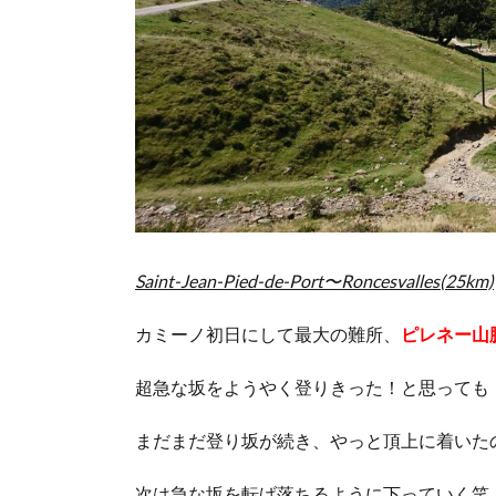
Saint-Jean-Pied-de-Port〜Roncesvalles(25km)
カミーノ初日にして最大の難所、
ピレネー山
超急な坂をようやく登りきった！と思っても
まだまだ登り坂が続き、やっと頂上に着いた
次は急な坂を転げ落ちるように下っていく笑