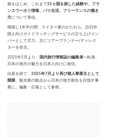
報をはじめ、これまで
32ヵ国を旅した経験や、フラ
ンスワーホリ情報、パリ生活、フリーランスの働き
方
について発信。
帰国し1年半の間、ライター業のかたわら、訪日外
国人向けガイドマッチングサービスの立ち上げメン
バーとして尽力。主にツアープランナー/ディレク
ターを担当。
2021年1月より、
国内旅行情報誌の編集者
へ転身。
日本の地方の魅力を日本人向けに発信。
出産を経て、
2025年7月より再び個人事業主として
開業
。観光業の観点から日本の地方創生を目指す事
業に、編集・広報として参画。