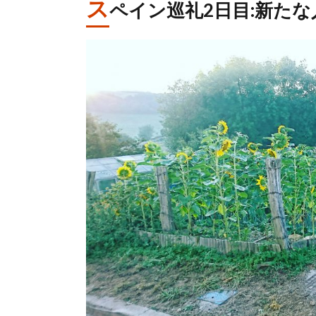
ス
ペイン巡礼2日目:新た