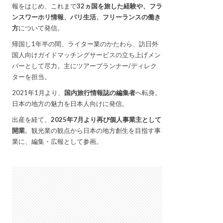
報をはじめ、これまで
32ヵ国を旅した経験や、フラ
ンスワーホリ情報、パリ生活、フリーランスの働き
方
について発信。
帰国し1年半の間、ライター業のかたわら、訪日外
国人向けガイドマッチングサービスの立ち上げメン
バーとして尽力。主にツアープランナー/ディレク
ターを担当。
2021年1月より、
国内旅行情報誌の編集者
へ転身。
日本の地方の魅力を日本人向けに発信。
出産を経て、
2025年7月より再び個人事業主として
開業
。観光業の観点から日本の地方創生を目指す事
業に、編集・広報として参画。