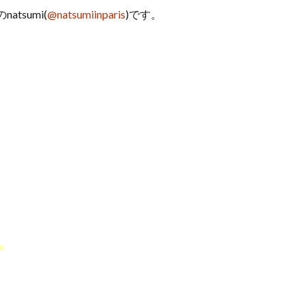
のnatsumi(
@natsumiinparis
)です。
！