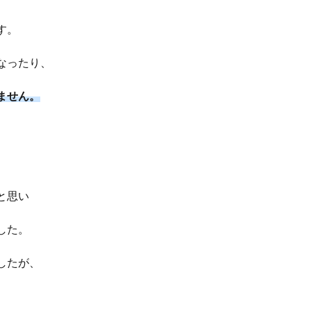
す。
なったり、
ません。
と思い
した。
したが、