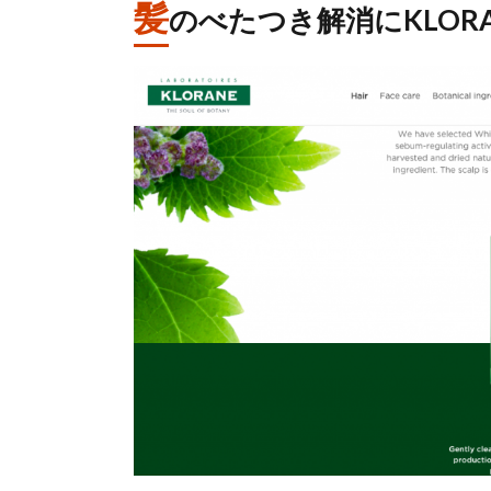
髪
のべたつき解消にKLOR