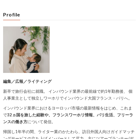
Profile
編集／広報／ライティング
新卒で旅行会社に就職。
インバウンド業界の最前線で約1年勤務後、
個
人事業主として独立しワーホリでインバウンド大国フランス・パリへ。
インバウンド業界におけるヨーロッパ市場の最新情報をはじめ、これま
で
32ヵ国を旅した経験や、フランスワーホリ情報、パリ生活、フリーラ
ンスの働き方
について発信。
帰国し1年半の間、ライター業のかたわら、訪日外国人向けガイドマッチ
ングサービスの立ち上げメンバーとして尽力。主にツアープランナー/デ