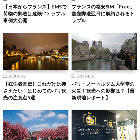
【日本からフランス】EMSで
フランスの格安SIM「Free」
荷物の郵送は危険!?トラブル
書類郵送翌日に解約されるト
事例大公開
ラブル
2019.05.12
2019.04.16
【在住者直伝】これだけは押
パリ・ノートルダム大聖堂の
さえたい！はじめてのパリ観
火災！観光への影響は？【最
光の注意点5選
新現地レポート】