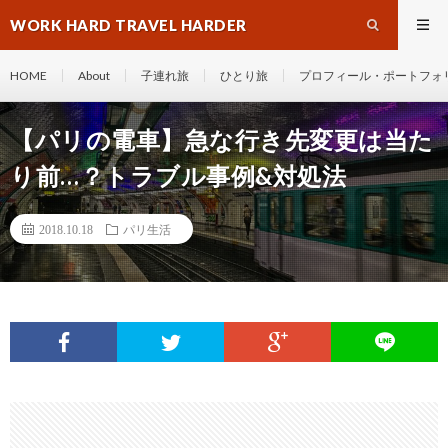
WORK HARD TRAVEL HARDER
HOME
About
子連れ旅
ひとり旅
プロフィール・ポートフォ
【パリの電車】急な行き先変更は当た
り前…？トラブル事例&対処法
2018.10.18
パリ生活