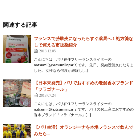
関連する記事
フランスで膀胱炎になったらすぐ薬局へ！処方箋な
しで買える市販薬紹介
2018.12.05
こんにちは、パリ在住フリーランスライターの
natsumi(@natsumiinparis)です。 先日、突如膀胱炎になりま
した。 女性なら何度か経験し[…]
【日本未発売】パリでおすすめの老舗香水ブランド
「フラゴナール 」
2018.07.24
こんにちは、パリ在住フリーランスライターの
natsumi(@natsumiinparis)です。 パリのお土産におすすめの
香水ブランド「フラゴナール」[…]
【パリ生活】オランジーナを本場フランスで飲んで
みたら…